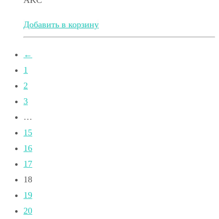
AKC
Добавить в корзину
←
1
2
3
…
15
16
17
18
19
20