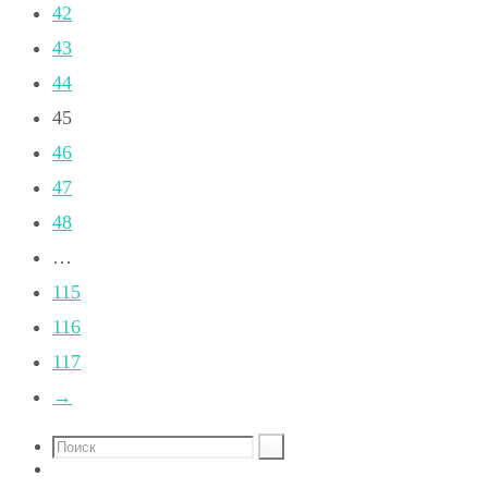
42
43
44
45
46
47
48
…
115
116
117
→