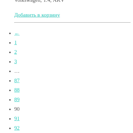
Volkswagen, 1.4, AKV
Добавить в корзину
←
1
2
3
…
87
88
89
90
91
92