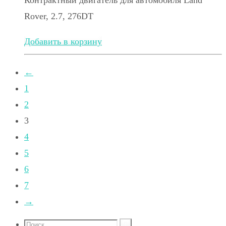
Контрактный двигатель для автомобиля Land
Rover, 2.7, 276DT
Добавить в корзину
←
1
2
3
4
5
6
7
→