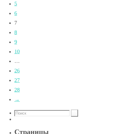
5
6
7
8
9
10
…
26
27
28
→
Страницы