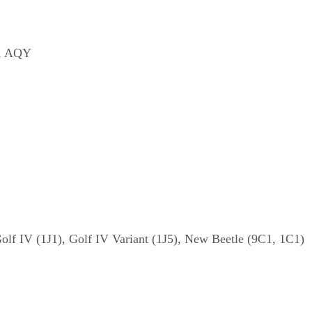
0, AQY
olf IV (1J1), Golf IV Variant (1J5), New Beetle (9C1, 1C1)