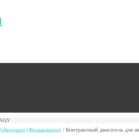
а
, AQY
olkswagen (Фольксваген)
/ Контрактный двигатель для а