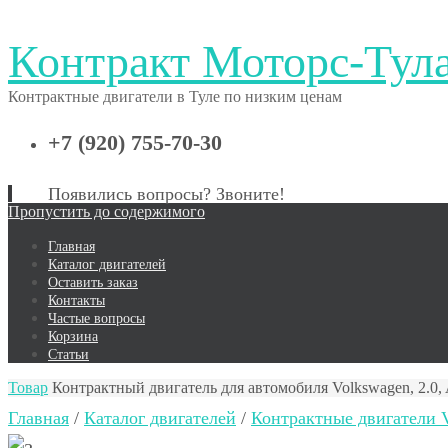
Контракт Моторс-Тул
Контрактные двигатели в Туле по низким ценам
+7 (920) 755-70-30
Появились вопросы? Звоните!
Пропустить до содержимого
Главная
Каталог двигателей
Оставить заказ
Контакты
Частые вопросы
Корзина
Статьи
Товар
Контрактный двигатель для автомобиля Volkswagen, 2.0
Главная
/
Каталог двигателей
/
Контрактные двигатели V