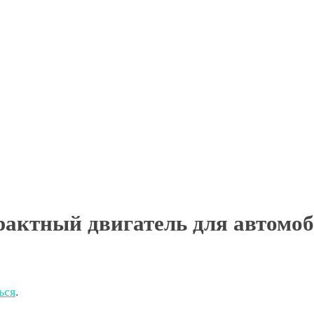
актный двигатель для автомоби
ься
.